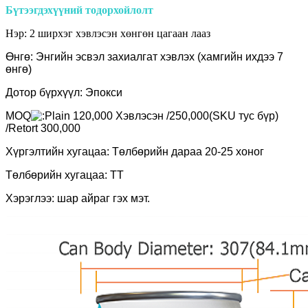
Бүтээгдэхүүний тодорхойлолт
Нэр: 2 ширхэг хэвлэсэн хөнгөн цагаан лааз
Өнгө: Энгийн эсвэл захиалгат хэвлэх (хамгийн ихдээ 7
өнгө)
Дотор бүрхүүл: Эпокси
MOQ
lain 120,000 Хэвлэсэн /250,000(SKU тус бүр)
/Retort 300,000
Хүргэлтийн хугацаа: Төлбөрийн дараа 20-25 хоног
Төлбөрийн хугацаа: TT
Хэрэглээ: шар айраг гэх мэт.