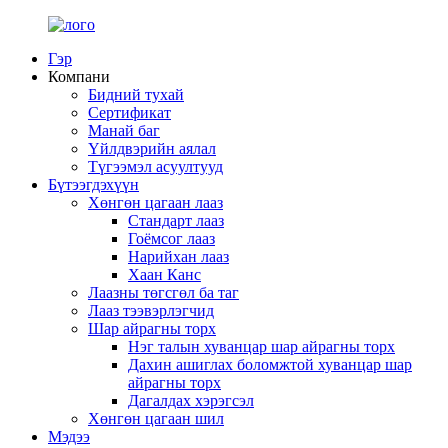
Гэр
Компани
Бидний тухай
Сертификат
Манай баг
Үйлдвэрийн аялал
Түгээмэл асуултууд
Бүтээгдэхүүн
Хөнгөн цагаан лааз
Стандарт лааз
Гоёмсог лааз
Нарийхан лааз
Хаан Канс
Лаазны төгсгөл ба таг
Лааз тээвэрлэгчид
Шар айрагны торх
Нэг талын хуванцар шар айрагны торх
Дахин ашиглах боломжтой хуванцар шар
айрагны торх
Дагалдах хэрэгсэл
Хөнгөн цагаан шил
Мэдээ