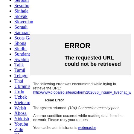
Serbian
Sesotho
Sinhala
Slovak
Slovenian
Somali
Samoan
Scots Gaelic
Shona
Sindhi
Sundanese
Swahili
Tajik
Tamil
Telugu
Thai
Ukrainian
Urdu
Uzbek
Vietnamese
Welsh
Xhosa
Yiddish
Yoruba
Zulu