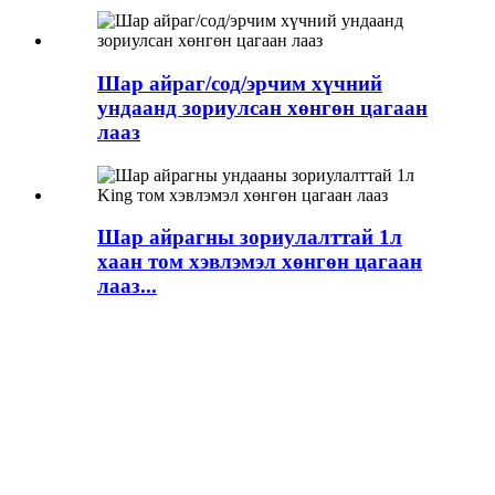
Шар айраг/сод/эрчим хүчний
ундаанд зориулсан хөнгөн цагаан
лааз
Шар айрагны зориулалттай 1л
хаан том хэвлэмэл хөнгөн цагаан
лааз...