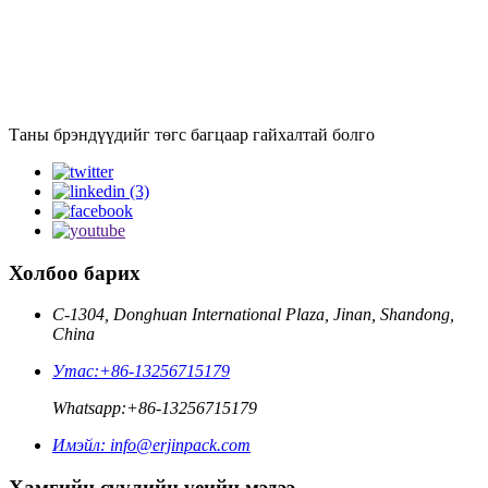
Таны брэндүүдийг төгс багцаар гайхалтай болго
Холбоо барих
C-1304, Donghuan International Plaza, Jinan, Shandong,
China
Утас:
+86-13256715179
Whatsapp:
+86-13256715179
Имэйл:
info@erjinpack.com
Хамгийн сүүлийн үеийн мэдээ