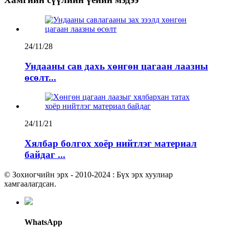
24/11/28
Ундааны сав дахь хөнгөн цагаан лаазны
өсөлт...
24/11/21
Хялбар болгох хоёр нийтлэг материал
байдаг ...
© Зохиогчийн эрх - 2010-2024 : Бүх эрх хуулиар
хамгаалагдсан.
WhatsApp