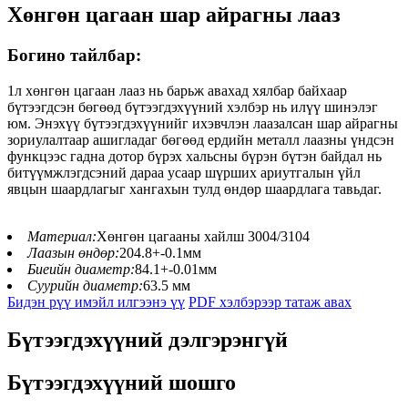
Хөнгөн цагаан шар айрагны лааз
Богино тайлбар:
1л хөнгөн цагаан лааз нь барьж авахад хялбар байхаар
бүтээгдсэн бөгөөд бүтээгдэхүүний хэлбэр нь илүү шинэлэг
юм. Энэхүү бүтээгдэхүүнийг ихэвчлэн лаазалсан шар айрагны
зориулалтаар ашигладаг бөгөөд ердийн металл лаазны үндсэн
функцээс гадна дотор бүрэх хальсны бүрэн бүтэн байдал нь
битүүмжлэгдсэний дараа усаар шүрших ариутгалын үйл
явцын шаардлагыг хангахын тулд өндөр шаардлага тавьдаг.
Материал:
Хөнгөн цагааны хайлш 3004/3104
Лаазын өндөр:
204.8+-0.1мм
Биеийн диаметр:
84.1+-0.01мм
Суурийн диаметр:
63.5 мм
Бидэн рүү имэйл илгээнэ үү
PDF хэлбэрээр татаж авах
Бүтээгдэхүүний дэлгэрэнгүй
Бүтээгдэхүүний шошго