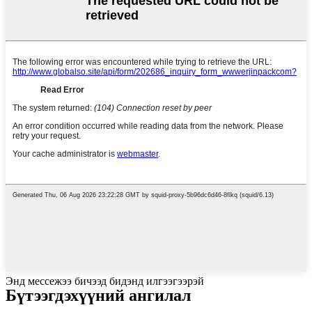
Энд мессежээ бичээд бидэнд илгээгээрэй
Бүтээгдэхүүний ангилал