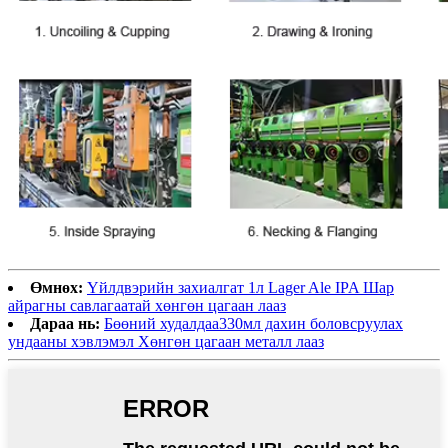
Өмнөх:
Үйлдвэрийн захиалгат 1л Lager Ale IPA Шар
айрагны савлагаатай хөнгөн цагаан лааз
Дараа нь:
Бөөний худалдаа330мл дахин боловсруулах
ундааны хэвлэмэл Хөнгөн цагаан металл лааз