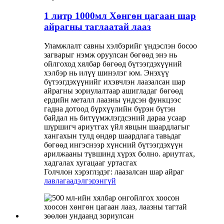
1 литр 1000мл Хөнгөн цагаан шар
айрагны таглаатай лааз
Уламжлалт савны хэлбэрийг үндэслэн босоо
загварыг нэмж оруулсан бөгөөд энэ нь
ойлгоход хялбар бөгөөд бүтээгдэхүүний
хэлбэр нь илүү шинэлэг юм. Энэхүү
бүтээгдэхүүнийг ихэвчлэн лаазалсан шар
айрагны зориулалтаар ашигладаг бөгөөд
ердийн металл лаазны үндсэн функцээс
гадна дотоод бүрхүүлийн бүрэн бүтэн
байдал нь битүүмжлэгдсэний дараа усаар
шүршигч ариутгах үйл явцын шаардлагыг
хангахын тулд өндөр шаардлага тавьдаг
бөгөөд ингэснээр хүнсний бүтээгдэхүүн
арилжааны түвшинд хүрэх болно. ариутгах,
хадгалах хугацааг уртасгах
Голчлон хэрэглэдэг: лаазалсан шар айраг
лавлагаа
дэлгэрэнгүй