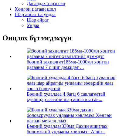
Дагалдах хэрэгсэл
Хөнгөн цагаан шил
Шар айраг ба ундаа
Шар айраг
Ундаа
Онцлох бүтээгдэхүүн
бөөний захиалгат185мл-1000мл хөнгөн
цагааны 7 c-ийг дэмждэг ...
Бөөний худалдаа 4 багц 6 савлагаатай
хуванцар лаазтай шар айрагны сав...
Бөөний худалдаа330мл Дахин ашиглах
боломжтой ундааны хэвлэмэл Alum...