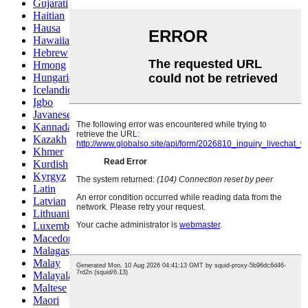
Gujarati
Haitian
Hausa
Hawaiian
Hebrew
Hmong
Hungarian
Icelandic
Igbo
Javanese
Kannada
Kazakh
Khmer
Kurdish
Kyrgyz
Latin
Latvian
Lithuanian
Luxembou..
Macedonian
Malagasy
Malay
Malayalam
Maltese
Maori