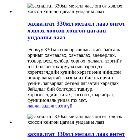
захиалгат 330мл металл лааз өнгөт
хэвлэх хоосон хөнгөн цагаан
ундааны лааз
Энэхүү 330 мл гөлгөр савлагаатай: байгаль
орчныг хамгаалах, хамгаалах, зөөвөрлөх,
тээвэрлэхэд хялбар, хөргөх, халаалт зэргийг
нэг болгон тохируулахын зэрэгцээ
хэрэглэгчдийн хувийн хэрэгцээнд нийцсэн
өндөр чанартай лаазны их бие нь орчин
үеийн, загварлаг бөгөөд ялгаатай харагдах
байдлыг бий болгодог. тавиур,
хэрэглэгчдийг татах, зогсоох, шар айраг,
функциональ ундаа гэх мэт.
лавлагаа
дэлгэрэнгүй
захиалгат 330мл металл лааз өнгөт