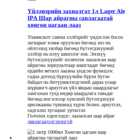
Үйлдвэрийн захиалгат 1л Lager Ale
IPA Шар айрагны савлагаатай
хөнгөн цагаан лааз
Уламжлалт савны хэлбэрийг үндэслэн босоо
загварыг нэмж оруулсан бөгөөд энэ нь
ойлгоход хялбар бөгөөд бүтээгдэхүүний
хэлбэр нь илүү шинэлэг юм. Энэхүү
бүтээгдэхүүнийг ихэвчлэн лаазалсан шар
айрагны зориулалтаар ашигладаг бөгөөд
ердийн металл лаазны үндсэн функцээс
гадна дотоод бүрхүүлийн бүрэн бүтэн
байдал нь битүүмжлэгдсэний дараа усаар
шүршигч ариутгах үйл явцын шаардлагыг
хангахын тулд өндөр шаардлага тавьдаг
бөгөөд ингэснээр хүнсний бүтээгдэхүүн
арилжааны түвшинд хүрэх болно. ариутгах,
хадгалах хугацааг уртасгах
Голчлон хэрэглэдэг: лаазалсан шар айраг
лавлагаа
дэлгэрэнгүй