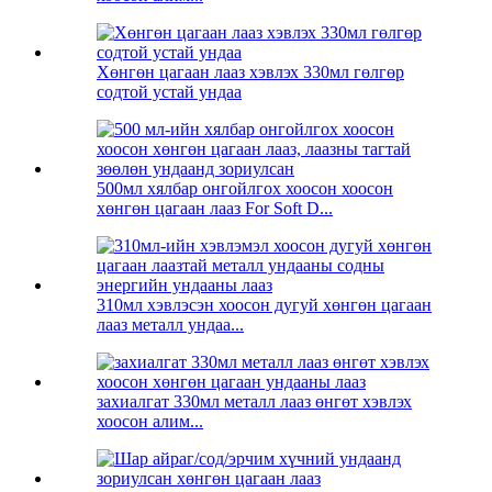
Хөнгөн цагаан лааз хэвлэх 330мл гөлгөр
содтой устай ундаа
500мл хялбар онгойлгох хоосон хоосон
хөнгөн цагаан лааз For Soft D...
310мл хэвлэсэн хоосон дугуй хөнгөн цагаан
лааз металл ундаа...
захиалгат 330мл металл лааз өнгөт хэвлэх
хоосон алим...