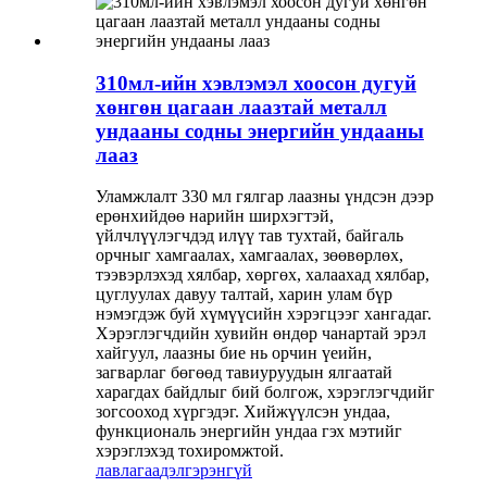
310мл-ийн хэвлэмэл хоосон дугуй
хөнгөн цагаан лаазтай металл
ундааны содны энергийн ундааны
лааз
Уламжлалт 330 мл гялгар лаазны үндсэн дээр
ерөнхийдөө нарийн ширхэгтэй,
үйлчлүүлэгчдэд илүү тав тухтай, байгаль
орчныг хамгаалах, хамгаалах, зөөвөрлөх,
тээвэрлэхэд хялбар, хөргөх, халаахад хялбар,
цуглуулах давуу талтай, харин улам бүр
нэмэгдэж буй хүмүүсийн хэрэгцээг хангадаг.
Хэрэглэгчдийн хувийн өндөр чанартай эрэл
хайгуул, лаазны бие нь орчин үеийн,
загварлаг бөгөөд тавиуруудын ялгаатай
харагдах байдлыг бий болгож, хэрэглэгчдийг
зогсооход хүргэдэг. Хийжүүлсэн ундаа,
функциональ энергийн ундаа гэх мэтийг
хэрэглэхэд тохиромжтой.
лавлагаа
дэлгэрэнгүй