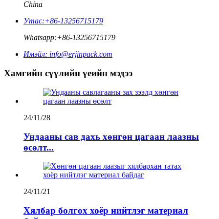
China
Утас:
+86-13256715179
Whatsapp:
+86-13256715179
Имэйл:
info@erjinpack.com
Хамгийн сүүлийн үеийн мэдээ
24/11/28
Ундааны сав дахь хөнгөн цагаан лаазны
өсөлт...
24/11/21
Хялбар болгох хоёр нийтлэг материал