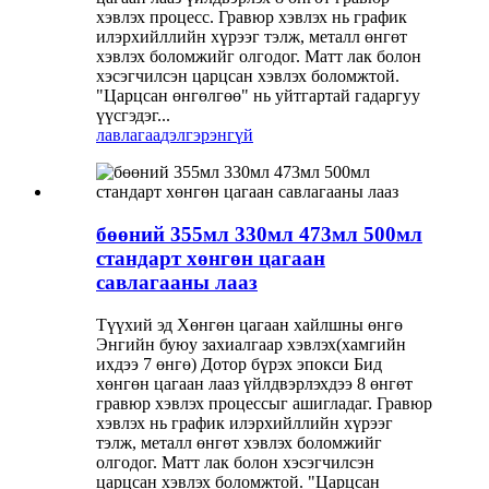
хэвлэх процесс. Гравюр хэвлэх нь график
илэрхийллийн хүрээг тэлж, металл өнгөт
хэвлэх боломжийг олгодог. Матт лак болон
хэсэгчилсэн царцсан хэвлэх боломжтой.
"Царцсан өнгөлгөө" нь уйтгартай гадаргуу
үүсгэдэг...
лавлагаа
дэлгэрэнгүй
бөөний 355мл 330мл 473мл 500мл
стандарт хөнгөн цагаан
савлагааны лааз
Түүхий эд Хөнгөн цагаан хайлшны өнгө
Энгийн буюу захиалгаар хэвлэх(хамгийн
ихдээ 7 өнгө) Дотор бүрэх эпокси Бид
хөнгөн цагаан лааз үйлдвэрлэхдээ 8 өнгөт
гравюр хэвлэх процессыг ашигладаг. Гравюр
хэвлэх нь график илэрхийллийн хүрээг
тэлж, металл өнгөт хэвлэх боломжийг
олгодог. Матт лак болон хэсэгчилсэн
царцсан хэвлэх боломжтой. "Царцсан