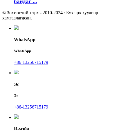
байдаг ...
© Зохиогчийн эрх - 2010-2024 : Бүх эрх хуулиар
хамгаалагдсан.
WhatsApp
WhatsApp
+86-13256715179
Эс
Эс
+86-13256715179
И-мэйл