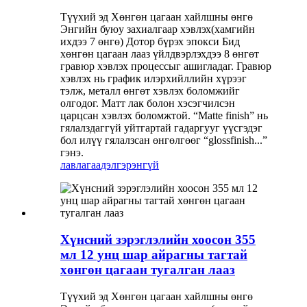
Түүхий эд Хөнгөн цагаан хайлшны өнгө
Энгийн буюу захиалгаар хэвлэх(хамгийн
ихдээ 7 өнгө) Дотор бүрэх эпокси Бид
хөнгөн цагаан лааз үйлдвэрлэхдээ 8 өнгөт
гравюр хэвлэх процессыг ашигладаг. Гравюр
хэвлэх нь график илэрхийллийн хүрээг
тэлж, металл өнгөт хэвлэх боломжийг
олгодог. Матт лак болон хэсэгчилсэн
царцсан хэвлэх боломжтой. “Matte finish” нь
гялалздаггүй уйтгартай гадаргууг үүсгэдэг
бол илүү гялалзсан өнгөлгөөг “glossfinish...”
гэнэ.
лавлагаа
дэлгэрэнгүй
Хүнсний зэрэглэлийн хоосон 355
мл 12 унц шар айрагны тагтай
хөнгөн цагаан тугалган лааз
Түүхий эд Хөнгөн цагаан хайлшны өнгө