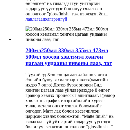
өнгөлгөө" нь гялалздаггүй уйтгартай
гадаргууг үүсгэдэг бол илүү гялалзсан
өнгөлгөөг "glossfinish" гэж нэрлэдэг. &n...
лавлагаа
дэлгэрэнгүй
200мл250мл 330мл 355мл 473мл
500мл хоосон хэвлэмэл хөнгөн
цагаан ундааны пивоны лааз, таг
Түүхий эд Хөнгөн цагаан хайлшны өнгө
Энгийн буюу захиалгаар хэвлэх(хамгийн
ихдээ 7 өнгө) Дотор бүрэх эпокси Бид
хөнгөн цагаан лааз үйлдвэрлэхдээ 8 өнгөт
гравюр хэвлэх процессыг ашигладаг. Гравюр
хэвлэх нь график илэрхийллийн хүрээг
тэлж, металл өнгөт хэвлэх боломжийг
олгодог. Матт лак болон хэсэгчилсэн
царцсан хэвлэх боломжтой. “Matte finish” нь
гялалздаггүй уйтгартай гадаргууг үүсгэдэг
бол илүү гялалзсан өнгөлгөөг “glossfinish...”