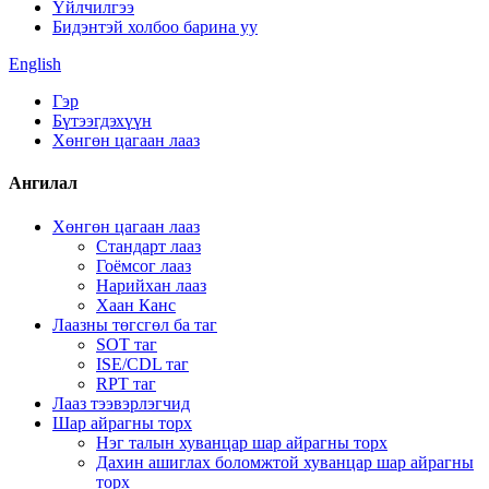
Үйлчилгээ
Бидэнтэй холбоо барина уу
English
Гэр
Бүтээгдэхүүн
Хөнгөн цагаан лааз
Ангилал
Хөнгөн цагаан лааз
Стандарт лааз
Гоёмсог лааз
Нарийхан лааз
Хаан Канс
Лаазны төгсгөл ба таг
SOT таг
ISE/CDL таг
RPT таг
Лааз тээвэрлэгчид
Шар айрагны торх
Нэг талын хуванцар шар айрагны торх
Дахин ашиглах боломжтой хуванцар шар айрагны
торх