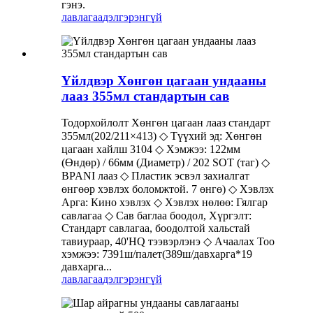
гэнэ.
лавлагаа
дэлгэрэнгүй
Үйлдвэр Хөнгөн цагаан ундааны
лааз 355мл стандартын сав
Тодорхойлолт Хөнгөн цагаан лааз стандарт
355мл(202/211×413) ◇ Түүхий эд: Хөнгөн
цагаан хайлш 3104 ◇ Хэмжээ: 122мм
(Өндөр) / 66мм (Диаметр) / 202 SOT (таг) ◇
BPANI лааз ◇ Пластик эсвэл захиалгат
өнгөөр ​​хэвлэх боломжтой. 7 өнгө) ◇ Хэвлэх
Арга: Кино хэвлэх ◇ Хэвлэх нөлөө: Гялгар
савлагаа ◇ Сав баглаа боодол, Хүргэлт:
Стандарт савлагаа, боодолтой хальстай
тавиураар, 40'HQ тээвэрлэнэ ◇ Ачаалах Тоо
хэмжээ: 7391ш/палет(389ш/давхарга*19
давхарга...
лавлагаа
дэлгэрэнгүй