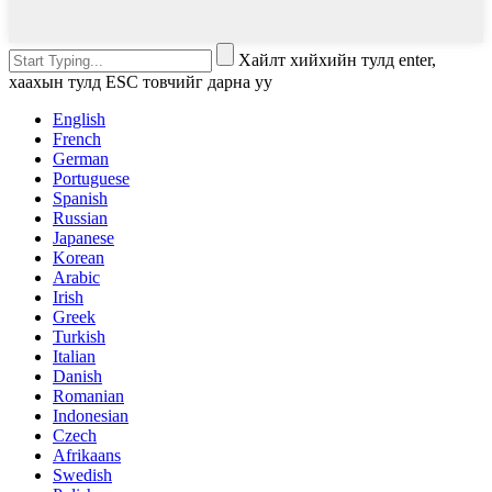
Хайлт хийхийн тулд enter,
хаахын тулд ESC товчийг дарна уу
English
French
German
Portuguese
Spanish
Russian
Japanese
Korean
Arabic
Irish
Greek
Turkish
Italian
Danish
Romanian
Indonesian
Czech
Afrikaans
Swedish