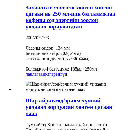
Захиалгат хэвлэсэн хоосон хөнгөн
цагаан нь 250 мл-ийн багтаамжтай
кофены сод энергийн зөөлөн
ундаанд зориулагдсан
200/202-503
Лаазны өндөр: 134 мм
Биеийн диаметр: 202(54мм)
Төгсгөлийн диаметр: 200(50мм)
Боломжтой багтаамж: 185мл, 250мл
лавлагаа
дэлгэрэнгүй
Шар айраг/сод/эрчим хүчний
ундаанд зориулсан хөнгөн цагаан
лааз
Түүхий эд Хөнгөн цагаан хайлшны өнгө
Энгийн буюу захиалгаар хэвлэх(хамгийн