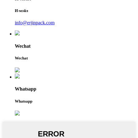
И-мэйл
info@erjinpack.com
Wechat
Wechat
Whatsapp
Whatsapp