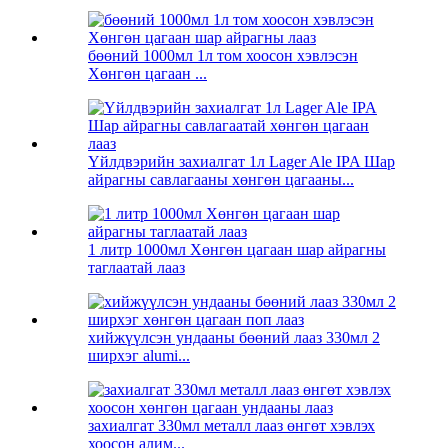
бөөний 1000мл 1л том хоосон хэвлэсэн
Хөнгөн цагаан ...
Үйлдвэрийн захиалгат 1л Lager Ale IPA Шар
айрагны савлагааны хөнгөн цагааны...
1 литр 1000мл Хөнгөн цагаан шар айрагны
таглаатай лааз
хийжүүлсэн ундааны бөөний лааз 330мл 2
ширхэг alumi...
захиалгат 330мл металл лааз өнгөт хэвлэх
хоосон алим...