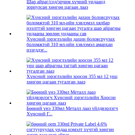
Шар айраг/сод/эрчим хүчний ундаанд
зориулсан хөнгөн цагаан лааз
Хүнсний зэрэглэлийн дахин боловсруулах
боломжтой 310 мл-ийн хэвлэмэл амархан
нээгддэг...
Хүнсний зэрэглэлийн хоосон 355 мл 12 унц
хөнгөн цагаан тугалган лааз
Бөөний үнэ 330мл Металл лааз үйлдвэрлэгч
Хүнсний Г...