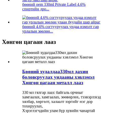
бөөний oem 330ml Private Label 4.6%
спиртийн дро...
бөөний 4.6% согтууруулах ундаа нэмэлт гар
урлалын зөөлөн...
Хөнгөн цагаан лааз
Бөөний худалдаа330мл дахин
боловсруулах ундааны хэвлэмэл
Хөнгөн цагаан металл лааз
330 мл гялгар лааз: байгаль орчныг
хамгаалах, хамгаалах, зөөвөрлөх, тээвэрлэхэд
хялбар, хөргөлт, халаалт зэргийг нэг дор
тохируулах,
Хэрэглэгчдийн улам бүр хувийн чанартай