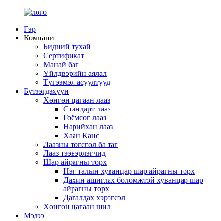
Гэр
Компани
Бидний тухай
Сертификат
Манай баг
Үйлдвэрийн аялал
Түгээмэл асуултууд
Бүтээгдэхүүн
Хөнгөн цагаан лааз
Стандарт лааз
Гоёмсог лааз
Нарийхан лааз
Хаан Канс
Лаазны төгсгөл ба таг
Лааз тээвэрлэгчид
Шар айрагны торх
Нэг талын хуванцар шар айрагны торх
Дахин ашиглах боломжтой хуванцар шар
айрагны торх
Дагалдах хэрэгсэл
Хөнгөн цагаан шил
Мэдээ