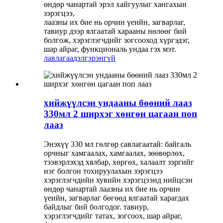
өндөр чанартай эрэл хайгуулыг хангахын
зэрэгцээ,
лаазны их бие нь орчин үеийн, загварлаг,
тавиур дээр ялгаатай харааны нөлөөг бий
болгож, хэрэглэгчдийг зогсооход хүргэдэг,
шар айраг, функциональ ундаа гэх мэт.
лавлагаа
дэлгэрэнгүй
хийжүүлсэн ундааны бөөний лааз
330мл 2 ширхэг хөнгөн цагаан поп
лааз
Энэхүү 330 мл гөлгөр савлагаатай: байгаль
орчныг хамгаалах, хамгаалах, зөөвөрлөх,
тээвэрлэхэд хялбар, хөргөх, халаалт зэргийг
нэг болгон тохируулахын зэрэгцээ
хэрэглэгчдийн хувийн хэрэгцээнд нийцсэн
өндөр чанартай лаазны их бие нь орчин
үеийн, загварлаг бөгөөд ялгаатай харагдах
байдлыг бий болгодог. тавиур,
хэрэглэгчдийг татах, зогсоох, шар айраг,