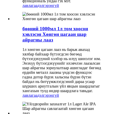
функциональ ундаа гэх мэт.
лавлагаа
дэлгэрэнгүй
бөөний 1000мл 1л том хоосон
хэвлэсэн Хөнгөн цагаан шар
айрагны лааз
1л хөнгөн цагаан лааз нь барьж авахад
хялбар байхаар бүтээгдсэн бөгөөд
бүтээгдэхүүний хэлбэр нь илүү шинэлэг юм.
Энэхүү бүтээгдэхүүнийг ихэвчлэн лаазалсан
шар айрагны зориулалтаар ашигладаг бөгөөд
ердийн металл лаазны үндсэн функцээс
гадна дотор бүрэх хальсны бүрэн бүтэн
байдал нь битүүмжлэгдсэний дараа усаар
шүрших ариутгалын үйл явцын шаардлагыг
хангахын тулд өндөр шаардлага тавьдаг.
лавлагаа
дэлгэрэнгүй