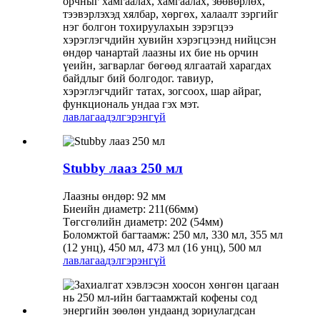
орчныг хамгаалах, хамгаалах, зөөвөрлөх,
тээвэрлэхэд хялбар, хөргөх, халаалт зэргийг
нэг болгон тохируулахын зэрэгцээ
хэрэглэгчдийн хувийн хэрэгцээнд нийцсэн
өндөр чанартай лаазны их бие нь орчин
үеийн, загварлаг бөгөөд ялгаатай харагдах
байдлыг бий болгодог. тавиур,
хэрэглэгчдийг татах, зогсоох, шар айраг,
функциональ ундаа гэх мэт.
лавлагаа
дэлгэрэнгүй
Stubby лааз 250 мл
Лаазны өндөр: 92 мм
Биеийн диаметр: 211(66мм)
Төгсгөлийн диаметр: 202 (54мм)
Боломжтой багтаамж: 250 мл, 330 мл, 355 мл
(12 унц), 450 мл, 473 мл (16 унц), 500 мл
лавлагаа
дэлгэрэнгүй