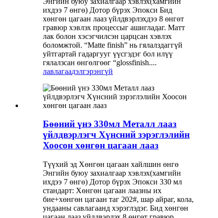
Энгийн буюу захиалгаар хэвлэх(хамгийн
ихдээ 7 өнгө) Дотор бүрэх Эпокси Бид
хөнгөн цагаан лааз үйлдвэрлэхдээ 8 өнгөт
гравюр хэвлэх процессыг ашигладаг. Матт
лак болон хэсэгчилсэн царцсан хэвлэх
боломжтой. “Matte finish” нь гялалздаггүй
уйтгартай гадаргууг үүсгэдэг бол илүү
гялалзсан өнгөлгөөг “glossfinish....
лавлагаа
дэлгэрэнгүй
Бөөний үнэ 330мл Металл лааз
үйлдвэрлэгч Хүнсний зэрэглэлийн
Хоосон хөнгөн цагаан лааз
Түүхий эд Хөнгөн цагаан хайлшин өнгө
Энгийн буюу захиалгаар хэвлэх(хамгийн
ихдээ 7 өнгө) Дотор бүрэх Эпокси 330 мл
стандарт: Хөнгөн цагаан лаазны их
бие+хөнгөн цагаан таг 202#, шар айраг, кола,
ундааны савлагаанд хэрэглэдэг. Бид хөнгөн
цагаан лааз үйлдвэрлэх 8 өнгөт гравюр