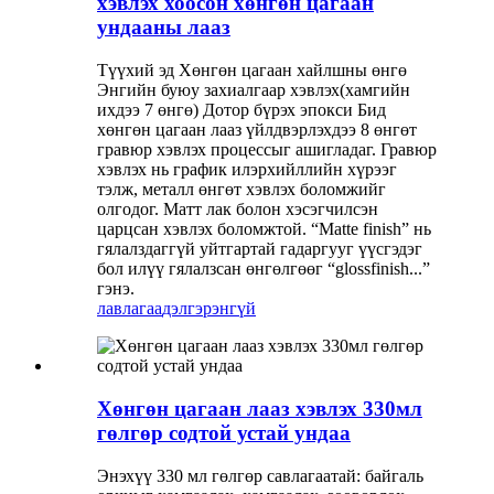
хэвлэх хоосон хөнгөн цагаан
ундааны лааз
Түүхий эд Хөнгөн цагаан хайлшны өнгө
Энгийн буюу захиалгаар хэвлэх(хамгийн
ихдээ 7 өнгө) Дотор бүрэх эпокси Бид
хөнгөн цагаан лааз үйлдвэрлэхдээ 8 өнгөт
гравюр хэвлэх процессыг ашигладаг. Гравюр
хэвлэх нь график илэрхийллийн хүрээг
тэлж, металл өнгөт хэвлэх боломжийг
олгодог. Матт лак болон хэсэгчилсэн
царцсан хэвлэх боломжтой. “Matte finish” нь
гялалздаггүй уйтгартай гадаргууг үүсгэдэг
бол илүү гялалзсан өнгөлгөөг “glossfinish...”
гэнэ.
лавлагаа
дэлгэрэнгүй
Хөнгөн цагаан лааз хэвлэх 330мл
гөлгөр содтой устай ундаа
Энэхүү 330 мл гөлгөр савлагаатай: байгаль