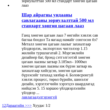
Шар айрагны ундааны
савлагааны зориулалттай 500 мл
стандарт хөнгөн цагаан лааз
Ганц хөнгөн цагаан лааз 7 өнгийн хэвлэх сав
баглаа боодол Та яагаад намайг сонгосон бэ?
Металл хөнгөн цагаан лаазыг захиалгаар
үйлдвэрлэх, экспортлох чиглэлээр 1.15
жилийн туршлагатай 2. Мэргэжлийн
дизайнер баг, брэнд сэтгэлгээтэй хөнгөн
цагаан лаазны загвар 3.185мл– 1000мл
хөнгөн цагаан лаазны иж бүрэн загвар нь
захиалгаар хийгдсэн, хөнгөн цагаан
бүрээсийг татахад хялбар 4. Боловсронгуй
хэвлэх процесс, төрөл бүрийн, шинэлэг
дизайн, хэрэглэгчийн хэрэгцээ шаардлагад
нийцсэн 5. 15 хоршоо үйлдвэрлэлийн
үйлдвэр ...
лавлагаа
дэлгэрэнгүй
1
2
Дараагийн >
>>
Хуудас 1/2