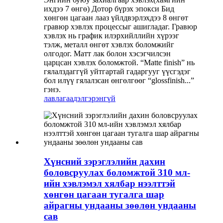
ихдээ 7 өнгө) Дотор бүрэх эпокси Бид
хөнгөн цагаан лааз үйлдвэрлэхдээ 8 өнгөт
гравюр хэвлэх процессыг ашигладаг. Гравюр
хэвлэх нь график илэрхийллийн хүрээг
тэлж, металл өнгөт хэвлэх боломжийг
олгодог. Матт лак болон хэсэгчилсэн
царцсан хэвлэх боломжтой. “Matte finish” нь
гялалздаггүй уйтгартай гадаргууг үүсгэдэг
бол илүү гялалзсан өнгөлгөөг “glossfinish...”
гэнэ.
лавлагаа
дэлгэрэнгүй
Хүнсний зэрэглэлийн дахин
боловсруулах боломжтой 310 мл-
ийн хэвлэмэл хялбар нээлттэй
хөнгөн цагаан тугалга шар
айрагны ундааны зөөлөн ундааны
сав