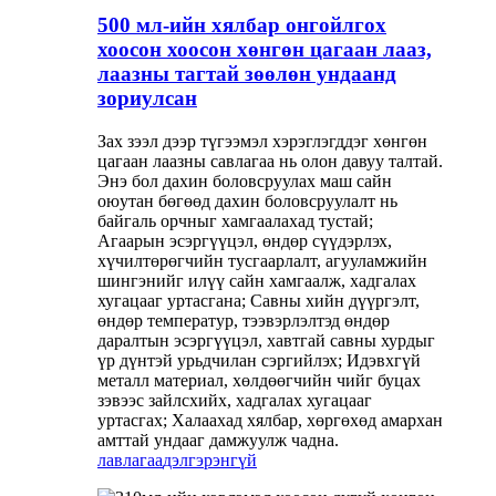
500 мл-ийн хялбар онгойлгох
хоосон хоосон хөнгөн цагаан лааз,
лаазны тагтай зөөлөн ундаанд
зориулсан
Зах зээл дээр түгээмэл хэрэглэгддэг хөнгөн
цагаан лаазны савлагаа нь олон давуу талтай.
Энэ бол дахин боловсруулах маш сайн
оюутан бөгөөд дахин боловсруулалт нь
байгаль орчныг хамгаалахад тустай;
Агаарын эсэргүүцэл, өндөр сүүдэрлэх,
хүчилтөрөгчийн тусгаарлалт, агууламжийн
шингэнийг илүү сайн хамгаалж, хадгалах
хугацааг уртасгана; Савны хийн дүүргэлт,
өндөр температур, тээвэрлэлтэд өндөр
даралтын эсэргүүцэл, хавтгай савны хурдыг
үр дүнтэй урьдчилан сэргийлэх; Идэвхгүй
металл материал, хөлдөөгчийн чийг буцах
зэвээс зайлсхийх, хадгалах хугацааг
уртасгах; Халаахад хялбар, хөргөхөд амархан
амттай ундааг дамжуулж чадна.
лавлагаа
дэлгэрэнгүй